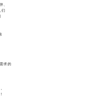
伴、
人们
司
！
锦
需求的
，
！