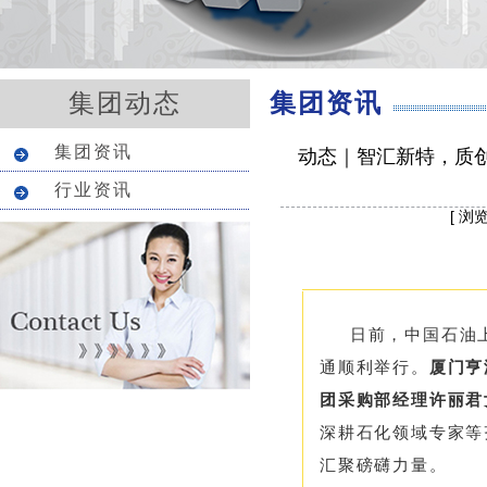
集团资讯
集团动态
集团资讯
动态｜智汇新特，质创
行业资讯
[ 浏
日前，中国石油上
通顺利
举行。
厦门亨
团采购部经理许丽君
深耕石化领域专家等
汇聚磅礴力量。