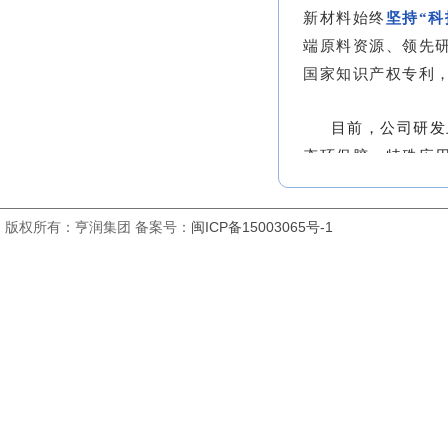
新材料始终
坚持“科
端原料资源、领先
国家知识产权专利，
目前，公司研发
态环保胶、特殊应
等地市均设立了办
2024年，公司阔
版权所有：亨润集团 备案号：
闽ICP备15003065号-1
力打造成
集科研实
体的园林式高新技
项
目落成投产后，
位，涵盖一线生产
注入新动力，实现
未来，公司将以
引擎，深化开拓共赢
高质量新质发展！