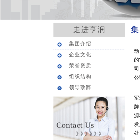
集
走进亨润
集团介绍
动
企业文化
的
荣誉资质
司
组织结构
公
领导致辞
自
军
牌
源
发
处