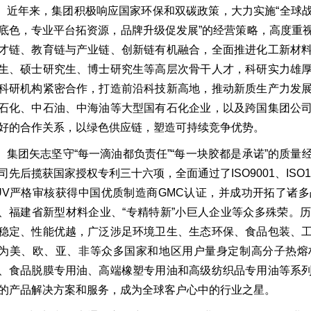
年来，集团积极响应国家环保和双碳政策，大力实施“全球战
底色，专业平台拓资源，品牌升级促发展”的经营策略，高度重
才链、教育链与产业链、创新链有机融合，全面推进化工新材
生、硕士研究生、博士研究生等高层次骨干人才，科研实力雄
科研机构紧密合作，打造前沿科技新高地，推动新质生产力发
石化、中石油、中海油等大型国有石化企业，以及跨国集团公
好的合作关系，以绿色供应链，塑造可持续竞争优势。
团矢志坚守“每一滴油都负责任”“每一块胶都是承诺”的质量
司先后揽获国家授权专利三十六项，全面通过了ISO9001、ISO
UV严格审核获得中国优质制造商GMC认证，并成功开拓了诸
、福建省新型材料企业、“专精特新”小巨人企业等众多殊荣。
稳定、性能优越，广泛涉足环境卫生、生态环保、食品包装、
为美、欧、亚、非等众多国家和地区用户量身定制高分子热熔
、食品脱膜专用油、高端橡塑专用油和高级纺织品专用油等系
的产品解决方案和服务，成为全球客户心中的行业之星。