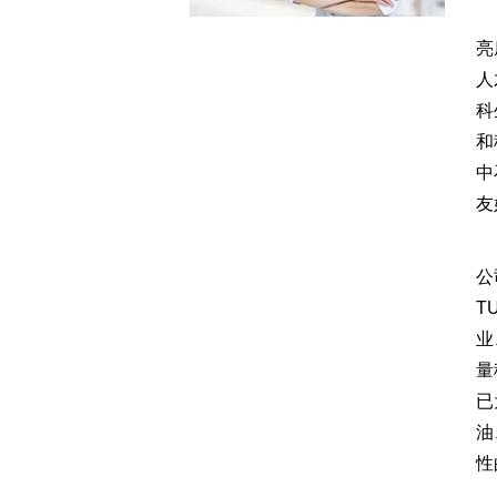
近
亮
人
科
和
中
友
集
公
T
业
量
已
油
性