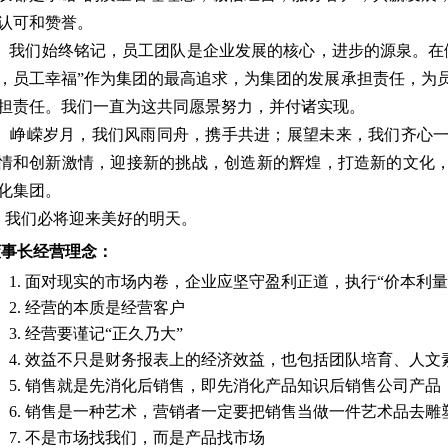
认可和赞誉。
们始终铭记，员工团队是企业发展的核心，进步的源泉。在做
，员工幸福”作为集团的最高追求，为集团的发展承担责任，为
担责任。我们一直为这共同愿景努力，并付诸实现。
峥嵘岁月，
我们风雨同舟，携手共进；展望未来，我们齐心
情和创新激情，迎接新的挑战，创造新的辉煌，打造新的文化
化集团。
们必将迎来美好的明天。
董事长经营理念：
1. 面对现实的市场内卷，企业应坚守盈利正道，执行“价本利
2. 经营的本质是经营客户
3. 经营要谨记“正久乃大”
4. 效益不只是财务报表上的经济效益，也包括团队培育、人文
5. 销售就是先消化后销售，即先消化产品知识后销售公司产品
6. 销售是一种艺术，营销者一定要把销售当做一件艺术品去雕
7. 不是市场找我们，而是产品找市场