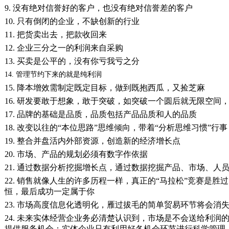
9. 没有绝对信誉好的客户，也没有绝对信誉差的客户
10. 只有倒闭的企业，不缺创新的行业
11. 把货卖出去，把款收回来
12. 企业三分之一的利润来自采购
13. 买卖是公平的，没有你亏我亏之分
14. 管理节约下来的就是纯利润
15. 降本增效需制定既定目标，做到既抱西瓜，又捡芝麻
16. 研发要敢于想象，敢于突破，如突破一个圆后就无限空间
17. 品牌的基础是品质，品质包括产品品质和人的品质
18.
改变以往的“本位思路”思维倾向，带着“
分析思维习惯”行事
19. 整合并盘活内外部资源，创造新的经济增长点
20. 市场、产品的规划必须有数字作依据
21. 通过数据分析挖掘增长点，通过数据挖掘产品、市场、人
22.
销售就像人生的许多历程一样，真正的“马拉松”竞赛是胜
恒，最后成功一定属于你
23. 市场高度信息化透明化，雁过拔毛的简单贸易环节将会消
24. 未来实体经营企业务必清楚认识到，市场是不会送给利润
提供服务机会；实体企业只有利用好各机会环节进行科学管理