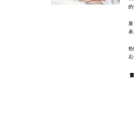
的
我
展
承
热
石
我