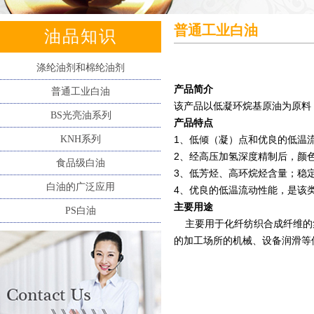
普通工业白油
油品知识
涤纶油剂和棉纶油剂
产品简介
普通工业白油
该产品以低凝环烷基原油为原料
BS光亮油系列
产品特点
KNH系列
1、低倾（凝）点和优良的低温
2、经高压加氢深度精制后，颜
食品级白油
3、低芳烃、高环烷烃含量；稳
白油的广泛应用
4、优良的低温流动性能，是该
主要用途
PS白油
主要用于化纤纺织合成纤维的
的加工场所的机械、设备润滑等