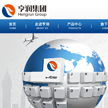
首页
走进亨润
产品中心
旗下
HOME
ABOUT US
PRODUCTS
SUBS