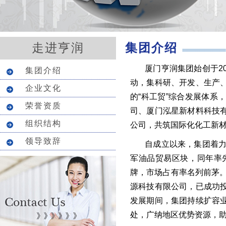
集团介绍
走进亨润
厦门亨润集团始创于2
集团介绍
动，集科研、开发、生产
企业文化
的“科工贸”综合发展体
荣誉资质
司、厦门泓星新材料科技
组织结构
公司，共筑国际化化工新
领导致辞
自成立以来，集团着力深
军油品贸易区块，同年率
牌，市场占有率名列前茅。
源科技有限公司，已成功
发展期间，集团持续扩容
处，广纳地区优势资源，助