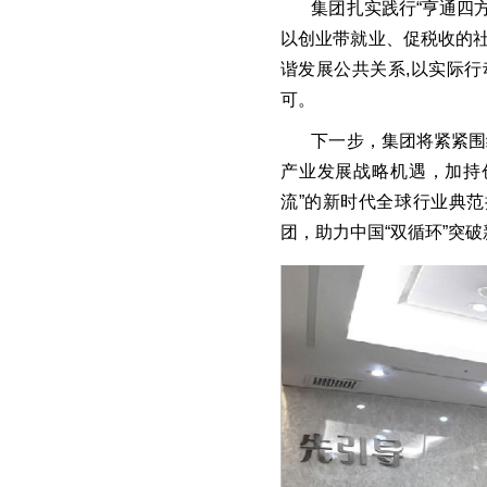
集团扎实践行“亨通四方
以创业带就业、促税收的
谐发展公共关系,以实际
可。
下一步，集团将紧紧围绕
产业发展战略机遇，加持
流”的新时代全球行业典
团，助力中国“双循环”突